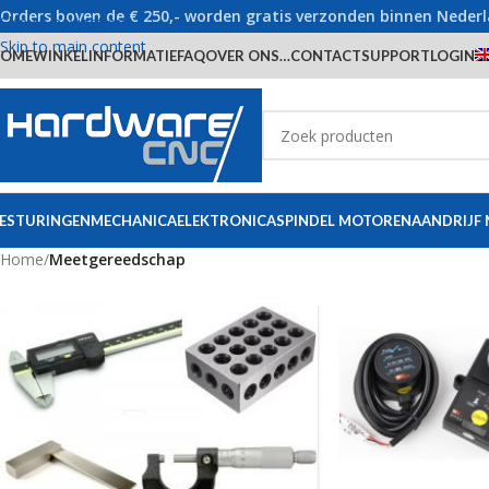
Orders boven de € 250,- worden gratis verzonden binnen Neder
Skip to navigation
Skip to main content
OME
WINKEL
INFORMATIE
FAQ
OVER ONS…
CONTACT
SUPPORT
LOGIN
ESTURINGEN
MECHANICA
ELEKTRONICA
SPINDEL MOTOREN
AANDRIJF
Home
/
Meetgereedschap