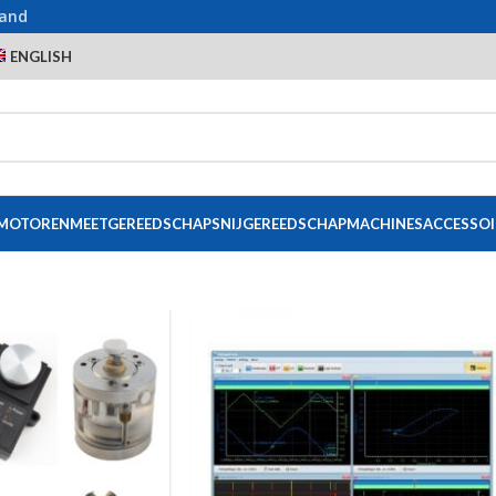
land
ENGLISH
 MOTOREN
MEETGEREEDSCHAP
SNIJGEREEDSCHAP
MACHINES
ACCESSOI