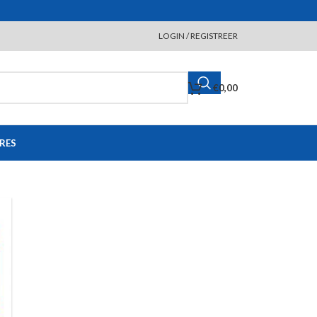
LOGIN / REGISTREER
€
0,00
RES