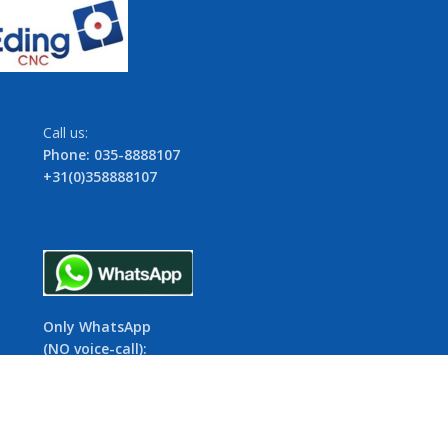
Call us:
Phone: 035-8888107
+31(0)358888107
Only WhatsApp
(NO voice-call):
06-154 52 645
+31(0)6154 52 645