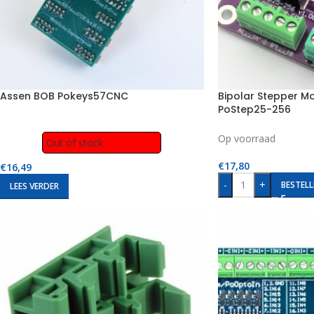
Assen BOB Pokeys57CNC
Bipolar Stepper Mo
PoStep25-256
Op voorraad
Out of stock
€
17,80
€
16,49
-
+
BESTELL
LEES VERDER