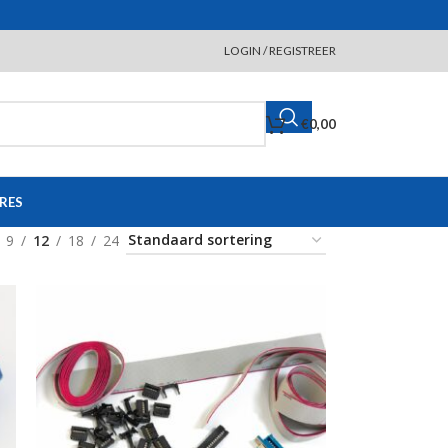
LOGIN / REGISTREER
€
0,00
RES
9
12
18
24