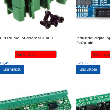
DIN rail mount adapter 43×10
Industrial digital o
PoOptoIn
Out of stock
Out of sto
€
2,45
€
28,06
LEES VERDER
LEES VERDER