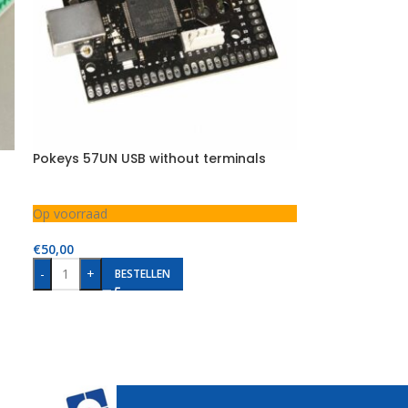
Pokeys 57UN USB without terminals
Op voorraad
€
50,00
-
+
BESTELLEN