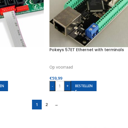
Pokeys 57ET Ethernet with terminals
Op voorraad
€
59,99
-
+
EN
BESTELLEN
1
2
→