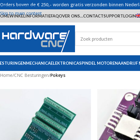
Orders boven de € 250,- worden gratis verzonden binnen Neder
Skip to navigation
Skip to main content
OME
WINKEL
INFORMATIE
FAQ
OVER ONS…
CONTACT
SUPPORT
LOGIN
ESTURINGEN
MECHANICA
ELEKTRONICA
SPINDEL MOTOREN
AANDRIJF
Home
/
CNC Besturingen
/
Pokeys