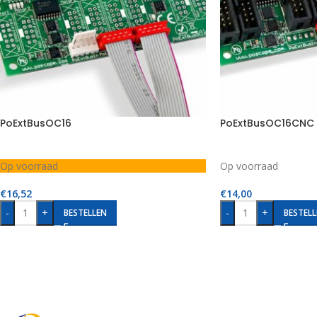
PoExtBusOC16
PoExtBusOC16CNC
Op voorraad
Op voorraad
€
16,52
€
14,00
-
+
-
+
BESTELLEN
BESTELL