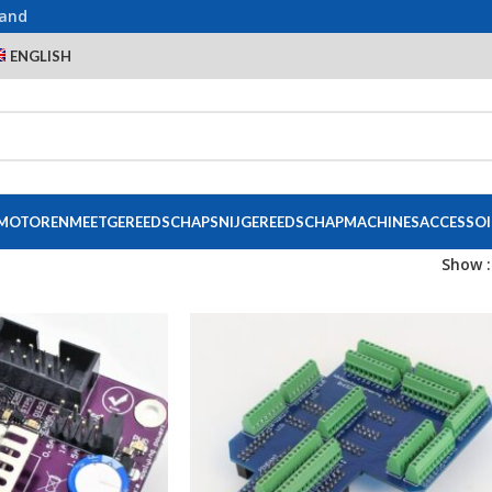
land
ENGLISH
 MOTOREN
MEETGEREEDSCHAP
SNIJGEREEDSCHAP
MACHINES
ACCESSOI
Show