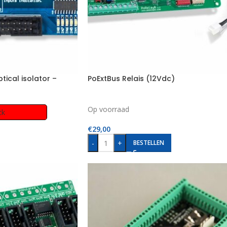
ptical isolator –
PoExtBus Relais (12Vdc)
Op voorraad
ck
€
29,00
-
+
BESTELLEN