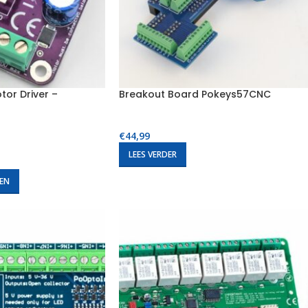
tor Driver –
Breakout Board Pokeys57CNC
€
44,99
LEES VERDER
EN