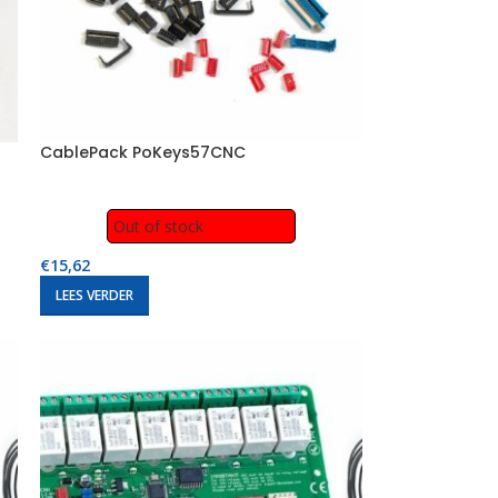
CablePack PoKeys57CNC
Out of stock
€
15,62
LEES VERDER