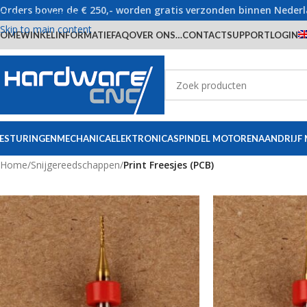
Orders boven de € 250,- worden gratis verzonden binnen Neder
Skip to navigation
Skip to main content
OME
WINKEL
INFORMATIE
FAQ
OVER ONS…
CONTACT
SUPPORT
LOGIN
ESTURINGEN
MECHANICA
ELEKTRONICA
SPINDEL MOTOREN
AANDRIJF
Home
/
Snijgereedschappen
/
Print Freesjes (PCB)