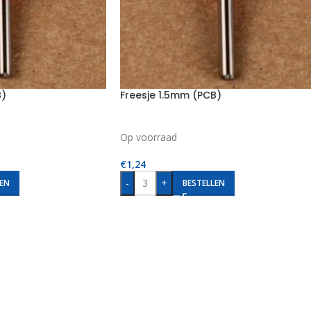
B)
Freesje 1.5mm (PCB)
Op voorraad
€
1,24
-
+
EN
BESTELLEN