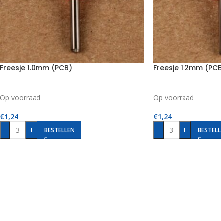
Freesje 1.0mm (PCB)
Freesje 1.2mm (PC
Op voorraad
Op voorraad
€
1,24
€
1,24
-
+
-
+
BESTELLEN
BESTELL