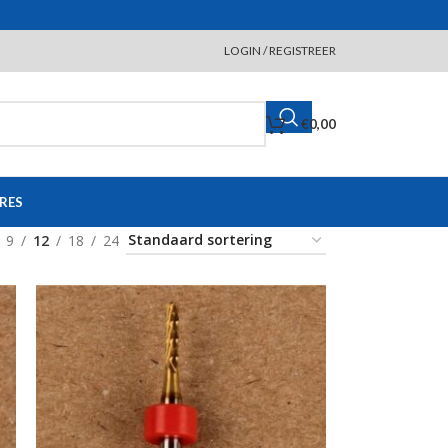
LOGIN / REGISTREER
€
0,00
RES
9
12
18
24