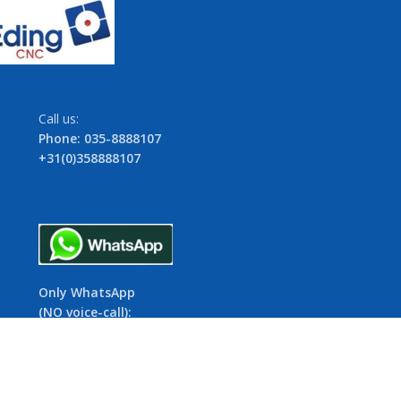
Call us:
Phone: 035-8888107
+31(0)358888107
Only WhatsApp
(NO voice-call):
06-154 52 645
+31(0)6154 52 645