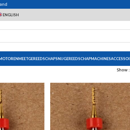
land
ENGLISH
 MOTOREN
MEETGEREEDSCHAP
SNIJGEREEDSCHAP
MACHINES
ACCESSOI
Show