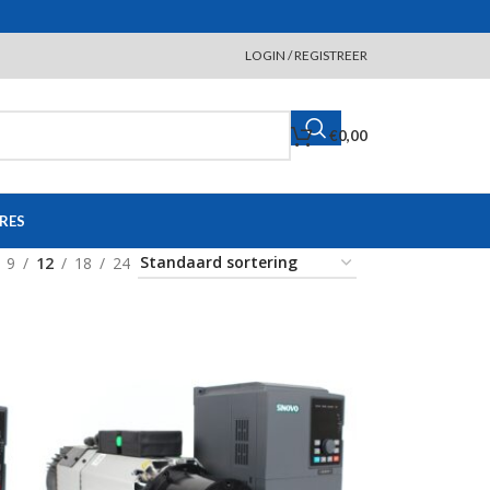
LOGIN / REGISTREER
€
0,00
RES
9
12
18
24