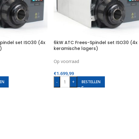
pindel set ISO30 (4x
6kW ATC Frees-Spindel set ISO30 (4x
)
keramische lagers)
Op voorraad
€
1.699,99
-
+
EN
BESTELLEN