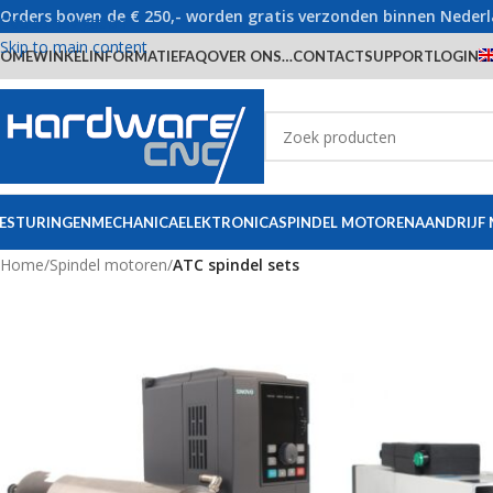
Orders boven de € 250,- worden gratis verzonden binnen Neder
Skip to navigation
Skip to main content
OME
WINKEL
INFORMATIE
FAQ
OVER ONS…
CONTACT
SUPPORT
LOGIN
ESTURINGEN
MECHANICA
ELEKTRONICA
SPINDEL MOTOREN
AANDRIJF
Home
/
Spindel motoren
/
ATC spindel sets