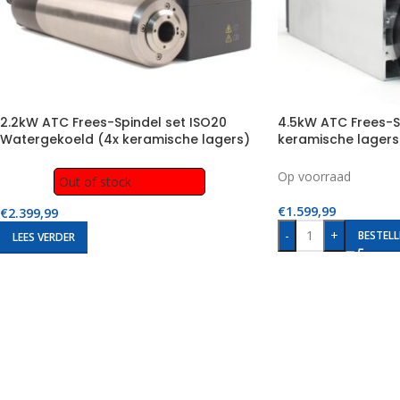
2.2kW ATC Frees-Spindel set ISO20
4.5kW ATC Frees-S
Watergekoeld (4x keramische lagers)
keramische lagers
Op voorraad
Out of stock
€
1.599,99
€
2.399,99
-
+
BESTELL
LEES VERDER