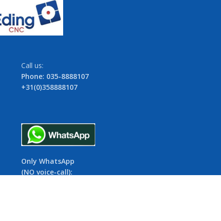
Call us:
Phone: 035-8888107
+31(0)358888107
Only WhatsApp
(NO voice-call):
06-154 52 645
+31(0)6154 52 645