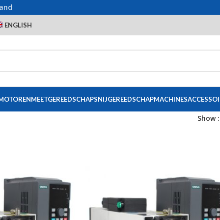
land
ENGLISH
 MOTOREN
MEETGEREEDSCHAP
SNIJGEREEDSCHAP
MACHINES
ACCESSOI
Show