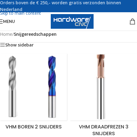
Orders boven de € 250,- worden gratis verzonden binnen
Skip to navigation
Nederland
Skip to main content
MENU
Home
/
Snijgereedschappen
Show sidebar
VHM BOREN 2 SNIJDERS
VHM DRAADFREZEN 3
SNIJDERS