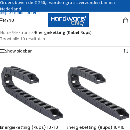
Orders boven de € 250,- worden gratis verzonden binnen
Skip to navigation
Nederland
Skip to main content
MENU
Home
/
Elektronica
/
Energieketting (Kabel Rups)
Toont alle 10 resultaten
Show sidebar
Energieketting (Rups) 10×10
Energieketting (Rups) 10×15