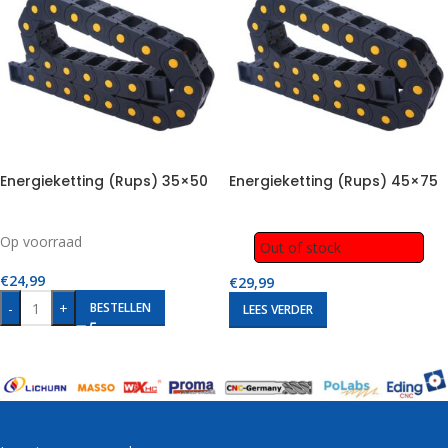
Energieketting (Rups) 35×50
Energieketting (Rups) 45×75
Op voorraad
Out of stock
€
24,99
€
29,99
-
+
BESTELLEN
LEES VERDER