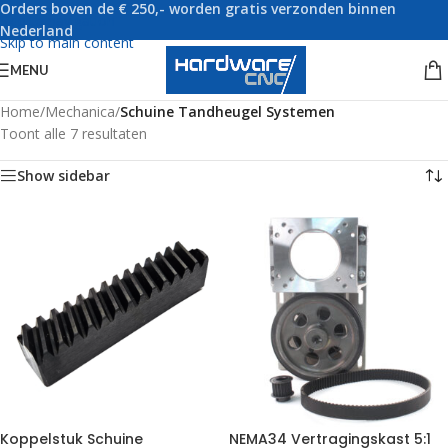
Orders boven de € 250,- worden gratis verzonden binnen
Skip to navigation
Nederland
Skip to main content
MENU
Home
/
Mechanica
/
Schuine Tandheugel Systemen
Toont alle 7 resultaten
Show sidebar
Koppelstuk Schuine
NEMA34 Vertragingskast 5:1