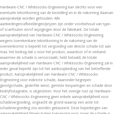
Hardware-CNC / Whitesocks-Engineering kan slechts voor een
eventuele tekortkoming van de bestelling en in de nakoming daarvan
aansprakelijk worden gehouden. Alle
aanbiedingen/afbeeldingen/prijzen zijn onder voorbehoud van type-
of scanfouten en/of wijzigingen door de fabrikant. De totale
aansprakelijkheid van Hardware-CNC / Whitesocks-Engineering
wegens toerekenbare tekortkoming in de nakoming van de
overeenkomst is beperkt tot vergoeding van directe schade tot aan
max. het bedrag dat u voor het product, waardoor of in verband
waarmee de schade is veroorzaakt, hebt betaald; de totale
aansprakelijkheid van Hardware-CNC / Whitesocks-Engineering zal in
ieder geval beperkt zijn tot het aankoopbedrag van het betreffende
product. Aansprakelijkheid van Hardware-CNC / Whitesocks-
Engineering voor indirecte schade, daaronder begrepen
gevolgschade, gederfde winst, gemiste besparingen en schade door
bedrijfsstagnatie, is uitgesloten. Voor het overige rust op Hardware-
CNC / Whitesocks-Engineering geen enkele aansprakelijkheid voor
schadevergoeding, ongeacht de grond waarop een actie tot
schadevergoeding zou worden gebaseerd. Deze beperkingen van
aansprakelijkheid blijven buiten toepassing voor zover de schade is