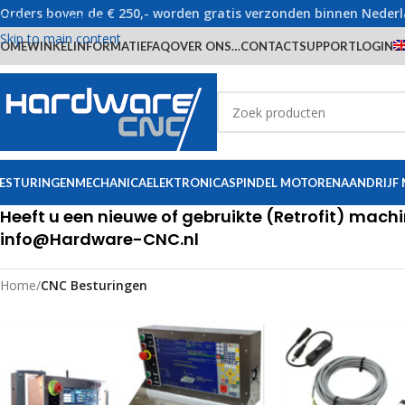
Orders boven de € 250,- worden gratis verzonden binnen Neder
Skip to navigation
Skip to main content
OME
WINKEL
INFORMATIE
FAQ
OVER ONS…
CONTACT
SUPPORT
LOGIN
ESTURINGEN
MECHANICA
ELEKTRONICA
SPINDEL MOTOREN
AANDRIJF
Heeft u een nieuwe of gebruikte (Retrofit) mach
info@Hardware-CNC.nl
Home
/
CNC Besturingen