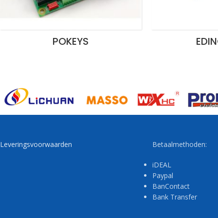
POKEYS
EDI
Leveringsvoorwaarden
Betaalmethoden:
iDEAL
Paypal
BanContact
Bank Transfer