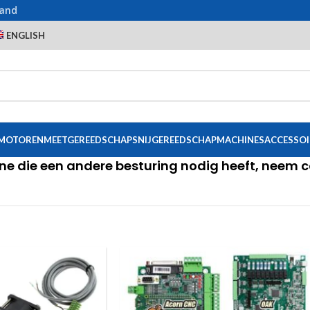
land
ENGLISH
 MOTOREN
MEETGEREEDSCHAP
SNIJGEREEDSCHAP
MACHINES
ACCESSOI
ine die een andere besturing nodig heeft, neem 