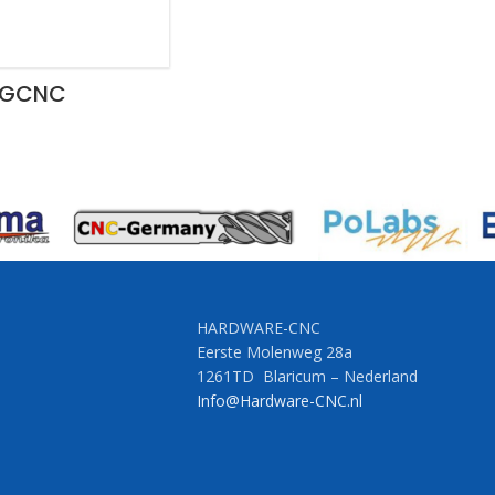
NGCNC
HARDWARE-CNC
Eerste Molenweg 28a
1261TD Blaricum – Nederland
Info@Hardware-CNC.nl