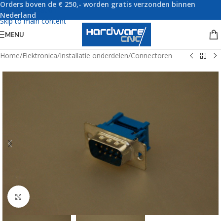
Orders boven de € 250,- worden gratis verzonden binnen
Skip to navigation
Nederland
Skip to main content
MENU
Home
/
Elektronica
/
Installatie onderdelen
/
Connectoren
Click to enlarge