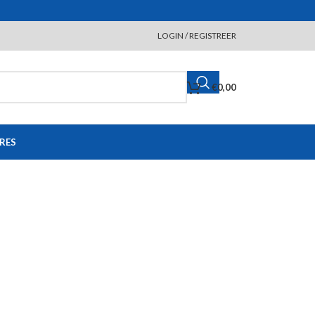
LOGIN / REGISTREER
€
0,00
RES