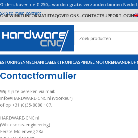
Orders boven de € 250,- worden gratis verzonden binnen Neder
Skip to navigation
Skip to main content
OME
WINKEL
INFORMATIE
FAQ
OVER ONS…
CONTACT
SUPPORT
LOGIN
ESTURINGEN
MECHANICA
ELEKTRONICA
SPINDEL MOTOREN
AANDRIJF
Contactformulier
Wij zijn te bereiken via mail:
Info@HARDWARE-CNC.nl (voorkeur)
of op +31 (0)35-8888 107.
HARDWARE-CNC.nl
(Whitesocks-engineering)
Eerste Molenweg 28a