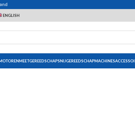
land
ENGLISH
 MOTOREN
MEETGEREEDSCHAP
SNIJGEREEDSCHAP
MACHINES
ACCESSOI