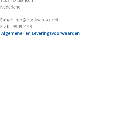
1261TD Blaricum
Nederland
E-mail: Info@Hardware-cnc.nl
K.v.K.: 99499193
Algemene- en Leveringsvoorwaarden