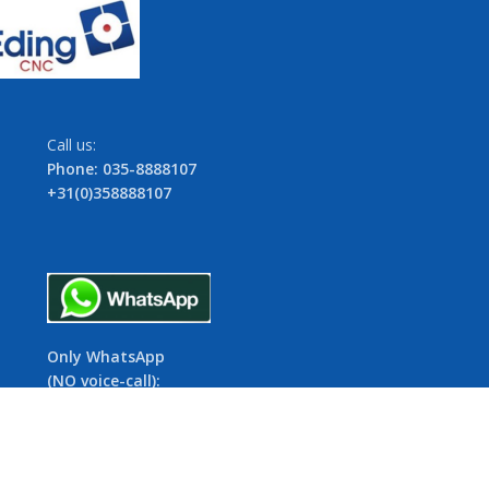
Call us:
Phone: 035-8888107
+31(0)358888107
Only WhatsApp
(NO voice-call):
06-154 52 645
+31(0)6154 52 645