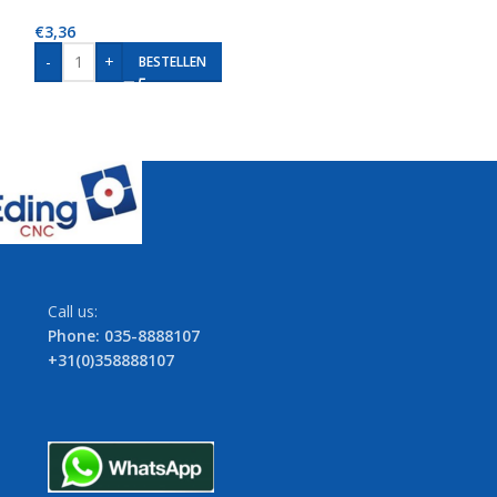
€
3,36
€
5,88
-
+
-
+
BESTELLEN
BE
Call us:
Phone: 035-8888107
+31(0)358888107