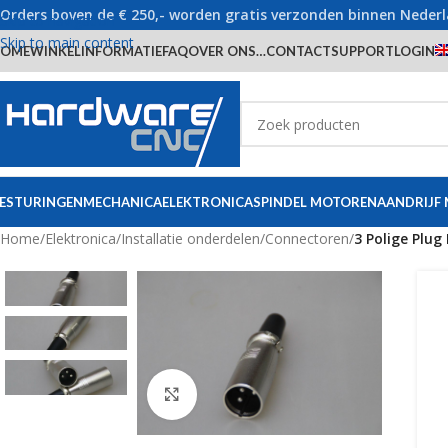
Orders boven de € 250,- worden gratis verzonden binnen Neder
Skip to navigation
Skip to main content
OME
WINKEL
INFORMATIE
FAQ
OVER ONS…
CONTACT
SUPPORT
LOGIN
ESTURINGEN
MECHANICA
ELEKTRONICA
SPINDEL MOTOREN
AANDRIJF
Home
/
Elektronica
/
Installatie onderdelen
/
Connectoren
/
3 Polige Plug
Click to enlarge