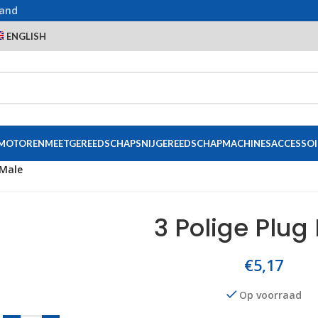
land
ENGLISH
 MOTOREN
MEETGEREEDSCHAP
SNIJGEREEDSCHAP
MACHINES
ACCESSOI
 Male
3 Polige Plug
€
5,17
Op voorraad