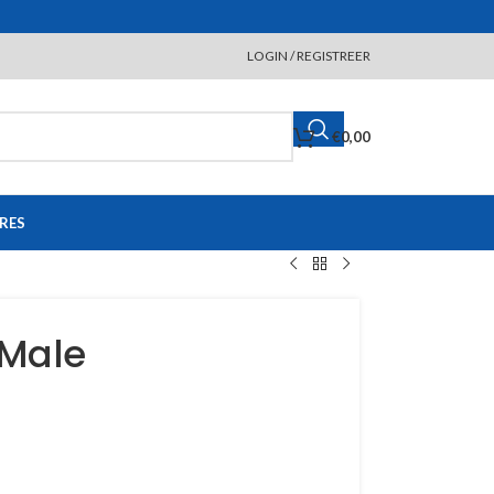
LOGIN / REGISTREER
€
0,00
RES
 Male