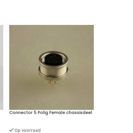
Connector 5 Polig Female chassisdeel
Connector 5 Po
trekontlasting
Op voorraad
Op voorraad