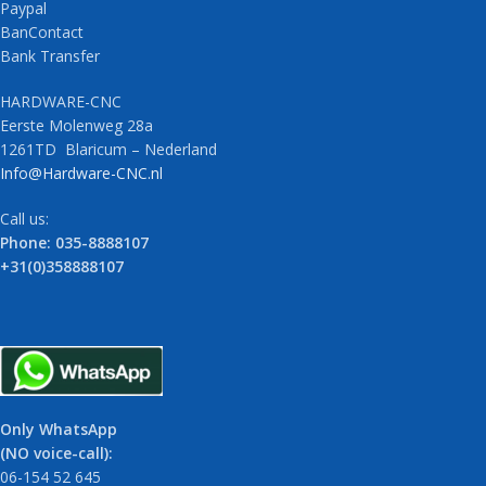
Paypal
BanContact
Bank Transfer
HARDWARE-CNC
Eerste Molenweg 28a
1261TD Blaricum – Nederland
Info@Hardware-CNC.nl
Call us:
Phone: 035-8888107
+31(0)358888107
Only WhatsApp
(NO voice-call):
06-154 52 645