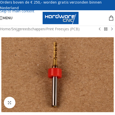
Orders boven de € 250,- worden gratis verzonden binnen
Skip to navigation
Nederland
Skip to main content
MENU
Home
/
Snijgereedschappen
/
Print Freesjes (PCB)
Click to enlarge