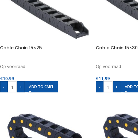
Cable Chain 15×25
Cable Chain 15×30
Op voorraad
Op voorraad
€
10,99
€
11,99
-
+
-
+
ADD TO CART
ADD T