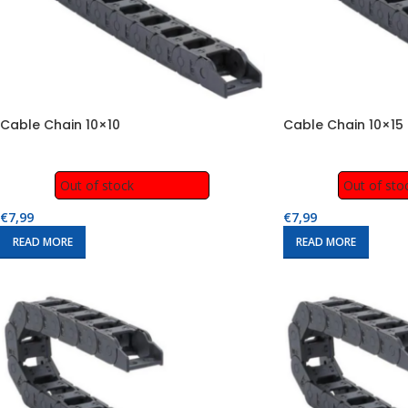
Cable Chain 10×10
Cable Chain 10×15
Out of stock
Out of sto
€
7,99
€
7,99
READ MORE
READ MORE