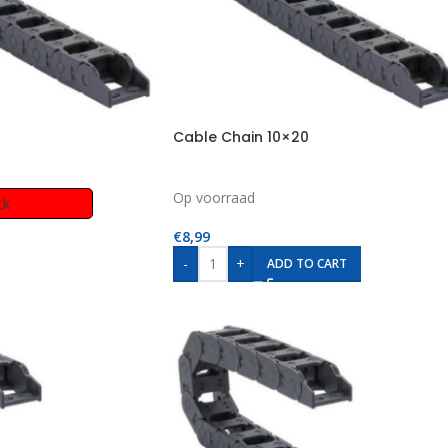
Cable Chain 10×20
Op voorraad
ck
€
8,99
-
+
ADD TO CART