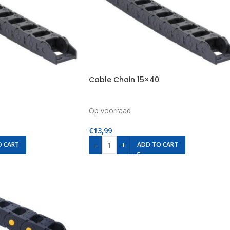
Cable Chain 15×40
Op voorraad
€
13,99
-
+
O CART
ADD TO CART