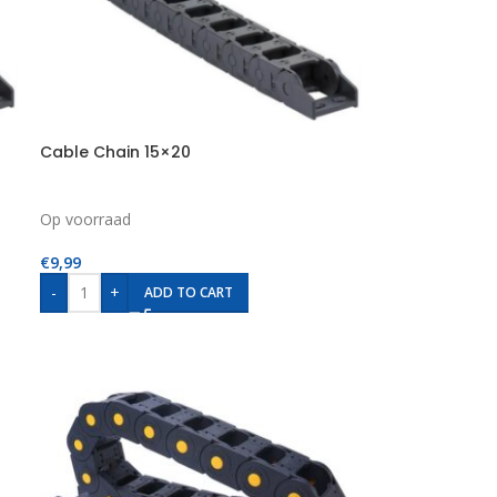
Cable Chain 15×20
Op voorraad
€
9,99
-
+
ADD TO CART