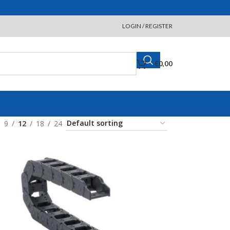
LOGIN / REGISTER
€
0,00
9
12
18
24