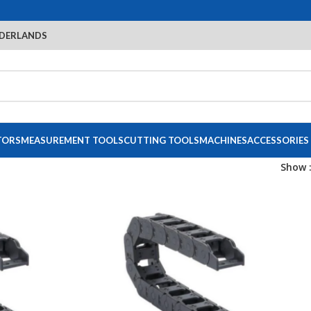
DERLANDS
TORS
MEASUREMENT TOOLS
CUTTING TOOLS
MACHINES
ACCESSORIES
Show