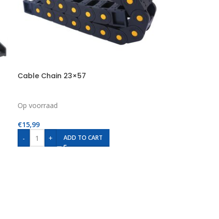
Cable Chain 23×57
Op voorraad
€
15,99
-
+
ADD TO CART