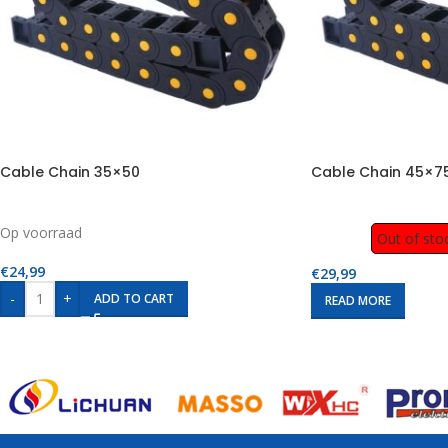
Cable Chain 35×50
Cable Chain 45×7
Op voorraad
Out of sto
€
24,99
€
29,99
-
+
ADD TO CART
READ MORE