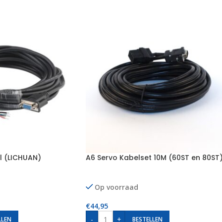
l (LICHUAN)
A6 Servo Kabelset 10M (60ST en 80ST
Op voorraad
€
44,95
-
+
LLEN
BESTELLEN