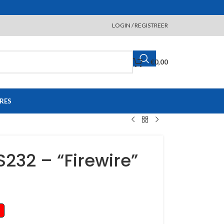
LOGIN / REGISTREER
€
0,00
RES
32 – “Firewire”