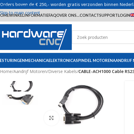
Orders boven de € 250,- worden gratis verzonden binnen Neder
Skip to navigation
Skip to main content
OME
WINKEL
INFORMATIE
FAQ
OVER ONS…
CONTACT
SUPPORT
LOGIN
ESTURINGEN
MECHANICA
ELEKTRONICA
SPINDEL MOTOREN
AANDRIJF
Home
/
Aandrijf Motoren
/
Diverse Kabels
/
CABLE-ACH1000 Cable RS232
Click to enlarge