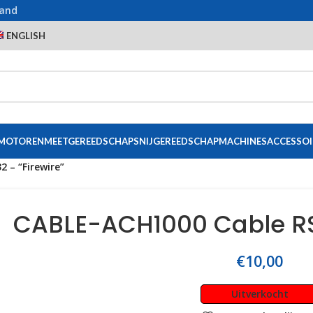
land
ENGLISH
 MOTOREN
MEETGEREEDSCHAP
SNIJGEREEDSCHAP
MACHINES
ACCESSOI
 – “Firewire”
CABLE-ACH1000 Cable RS2
€
10,00
Uitverkocht