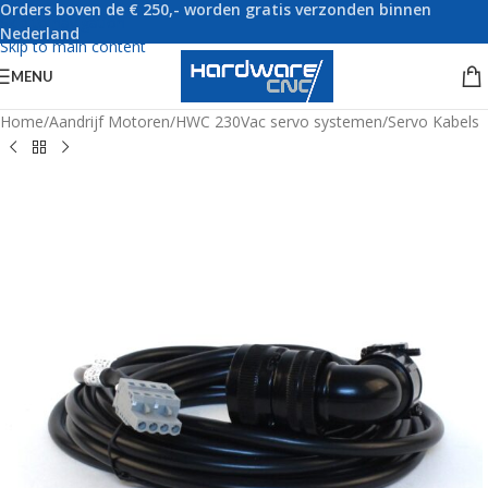
Orders boven de € 250,- worden gratis verzonden binnen
Skip to navigation
Nederland
Skip to main content
MENU
Home
/
Aandrijf Motoren
/
HWC 230Vac servo systemen
/
Servo Kabels