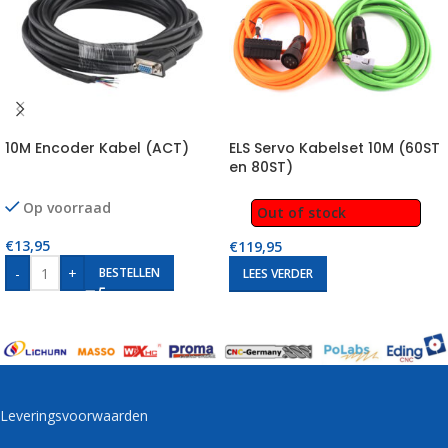
10M Encoder Kabel (ACT)
ELS Servo Kabelset 10M (60ST
en 80ST)
Op voorraad
Out of stock
€
13,95
€
119,95
-
+
BESTELLEN
LEES VERDER
Leveringsvoorwaarden