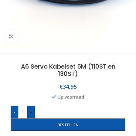
Click to enlarge
A6 Servo Kabelset 5M (110ST en
130ST)
€
34,95
Op voorraad
-
+
BESTELLEN