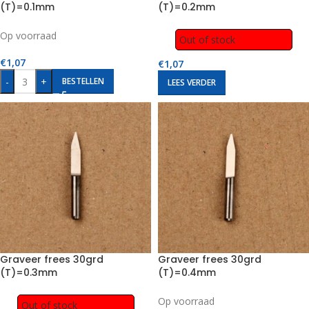
(T)=0.1mm
(T)=0.2mm
Op voorraad
Out of stock
€
1,07
€
1,07
-
+
BESTELLEN
LEES VERDER
Graveer frees 30grd
Graveer frees 30grd
(T)=0.3mm
(T)=0.4mm
Op voorraad
Out of stock