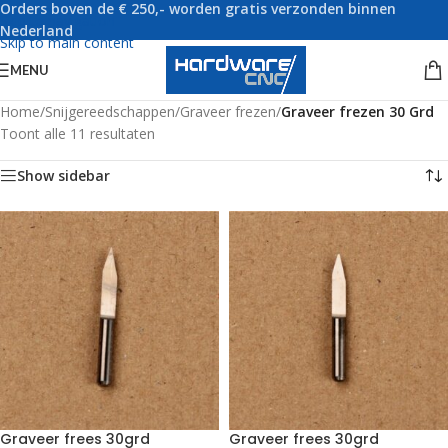
Orders boven de € 250,- worden gratis verzonden binnen
Skip to navigation
Nederland
Skip to main content
MENU
Home
/
Snijgereedschappen
/
Graveer frezen
/
Graveer frezen 30 Grd
Toont alle 11 resultaten
Show sidebar
Graveer frees 30grd
Graveer frees 30grd