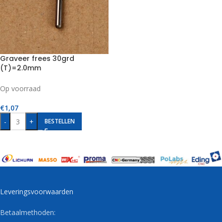
Graveer frees 30grd
(T)=2.0mm
Op voorraad
€
1,07
-
+
BESTELLEN
Leveringsvoorwaarden
Betaalmethoden: