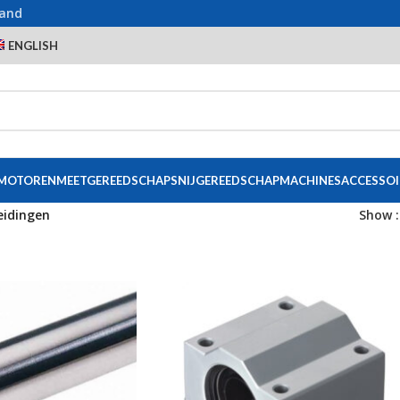
land
ENGLISH
 MOTOREN
MEETGEREEDSCHAP
SNIJGEREEDSCHAP
MACHINES
ACCESSOI
eidingen
Show