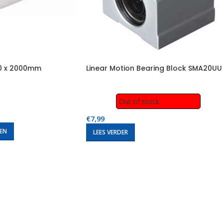
20 x 2000mm
Linear Motion Bearing Block SMA20UU
Out of stock
€
7,99
EN
LEES VERDER