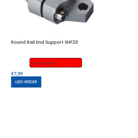
Round Rail End Support SHF20
Out of stock
€
7,99
LEES VERDER