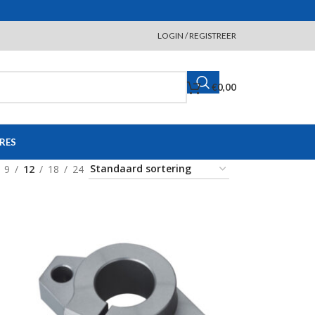
LOGIN / REGISTREER
€
0,00
RES
9
12
18
24