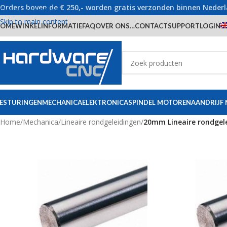
Orders boven de € 250,- worden gratis verzonden binnen Neder
Skip to navigation
Skip to main content
OME
WINKEL
INFORMATIE
FAQ
OVER ONS…
CONTACT
SUPPORT
LOGIN
ESTURINGEN
MECHANICA
ELEKTRONICA
SPINDEL MOTOREN
AANDRIJF
Home
/
Mechanica
/
Lineaire rondgeleidingen
/
20mm Lineaire rondgel