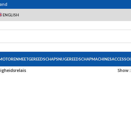
land
ENGLISH
 MOTOREN
MEETGEREEDSCHAP
SNIJGEREEDSCHAP
MACHINES
ACCESSOI
ligheidsrelais
Show