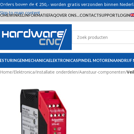
Orders boven de € 250,- worden gratis verzonden binnen Neder
Skip to navigation
Skip to main content
OME
WINKEL
INFORMATIE
FAQ
OVER ONS…
CONTACT
SUPPORT
LOGIN
ESTURINGEN
MECHANICA
ELEKTRONICA
SPINDEL MOTOREN
AANDRIJF
Home
/
Elektronica
/
Installatie onderdelen
/
Aanstuur-componenten
/
Vei