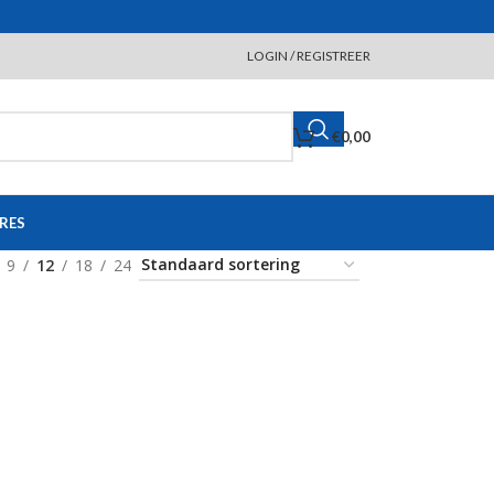
LOGIN / REGISTREER
€
0,00
RES
9
12
18
24