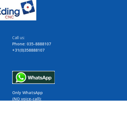
Call us:
Phone: 035-8888107
+31(0)358888107
Only WhatsApp
(NO voice-call):
06-154 52 645
+31(0)6154 52 645