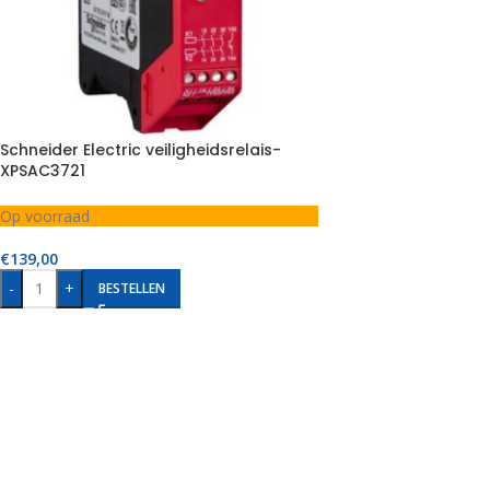
Schneider Electric veiligheidsrelais-
XPSAC3721
Op voorraad
€
139,00
-
+
BESTELLEN