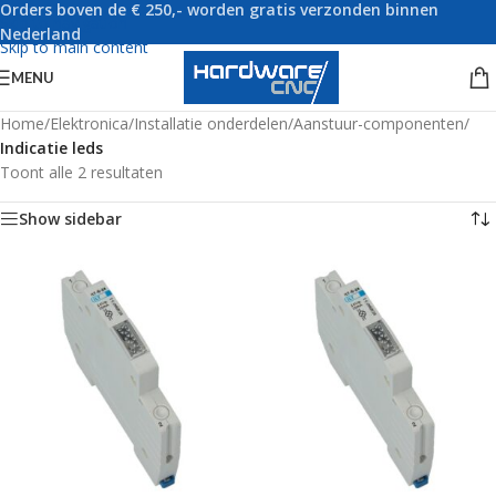
Orders boven de € 250,- worden gratis verzonden binnen
Skip to navigation
Nederland
Skip to main content
MENU
Home
/
Elektronica
/
Installatie onderdelen
/
Aanstuur-componenten
/
Indicatie leds
Toont alle 2 resultaten
Show sidebar