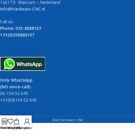
1261TD Blaricum – Nederland
Info@Hardware-CNC.nl
Call us:
Phone: 035-8888107
+31(0)358888107
Only WhatsApp
(NO voice-call):
06-154 52 645
+31(0)6154 52 645
2022 Hardware CNC
Winkel
Verlanglijst
Winkelwagen
Mijn account