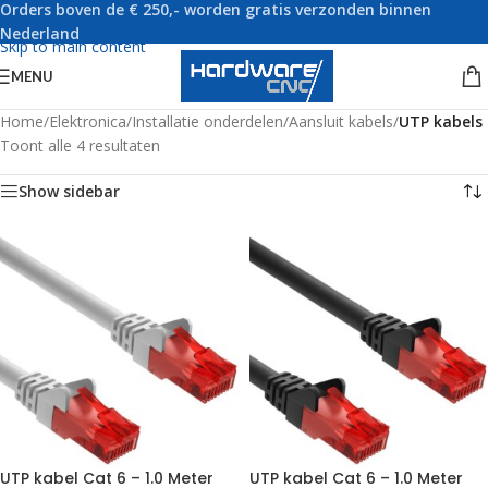
Orders boven de € 250,- worden gratis verzonden binnen
Skip to navigation
Nederland
Skip to main content
MENU
Home
/
Elektronica
/
Installatie onderdelen
/
Aansluit kabels
/
UTP kabels
Toont alle 4 resultaten
Show sidebar
UTP kabel Cat 6 – 1.0 Meter
UTP kabel Cat 6 – 1.0 Meter