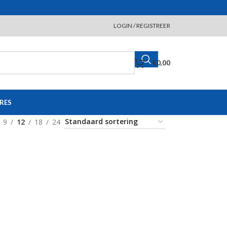
LOGIN / REGISTREER
€
0,00
RES
9
12
18
24