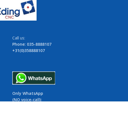
Call us:
Phone: 035-8888107
+31(0)358888107
Only WhatsApp
(NO voice-call):
06-154 52 645
+31(0)6154 52 645