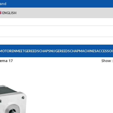
land
ENGLISH
 MOTOREN
MEETGEREEDSCHAP
SNIJGEREEDSCHAP
MACHINES
ACCESSOI
ema 17
Show