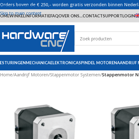
Orders boven de € 250,- worden gratis verzonden binnen Neder
Skip to navigation
Skip to main content
OME
WINKEL
INFORMATIE
FAQ
OVER ONS…
CONTACT
SUPPORT
LOGIN
ESTURINGEN
MECHANICA
ELEKTRONICA
SPINDEL MOTOREN
AANDRIJF
Home
/
Aandrijf Motoren
/
Stappenmotor Systemen
/
Stappenmotor N