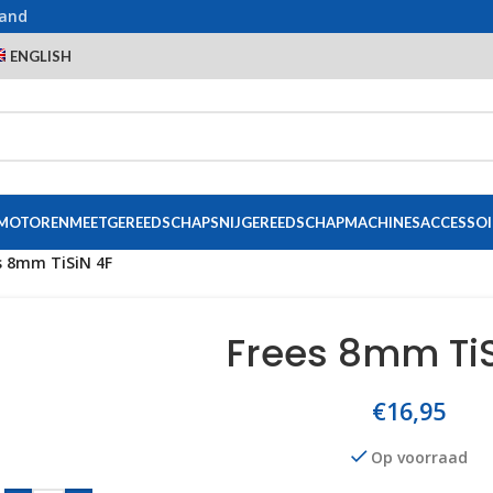
land
ENGLISH
 MOTOREN
MEETGEREEDSCHAP
SNIJGEREEDSCHAP
MACHINES
ACCESSOI
s 8mm TiSiN 4F
Frees 8mm TiS
€
16,95
Op voorraad