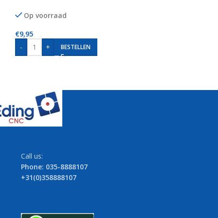
Op voorraad
Op voorraad
€
9,95
€
9,95
-
+
-
+
BESTELLEN
BE
Call us:
Phone: 035-8888107
+31(0)358888107