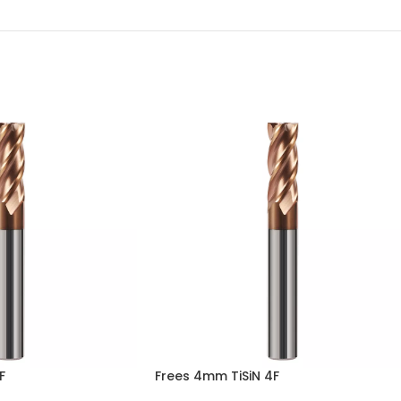
F
Frees 4mm TiSiN 4F