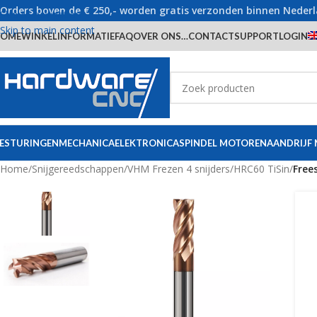
Orders boven de € 250,- worden gratis verzonden binnen Neder
Skip to navigation
Skip to main content
OME
WINKEL
INFORMATIE
FAQ
OVER ONS…
CONTACT
SUPPORT
LOGIN
ESTURINGEN
MECHANICA
ELEKTRONICA
SPINDEL MOTOREN
AANDRIJF
Home
/
Snijgereedschappen
/
VHM Frezen 4 snijders
/
HRC60 TiSin
/
Free