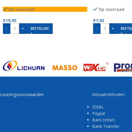
Op voorraad
Op voorraad
€
19,95
€
7,95
-
+
-
+
BESTELLEN
BESTE
Leveringsvoorwaarden
Betaalmethoden:
iDEAL
Paypal
BanContact
Bank Transfer