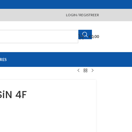
LOGIN / REGISTREER
€
0,00
RES
iN 4F