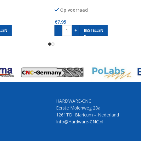
Op voorraad
€
7,95
-
+
LLEN
BESTELLEN
HARDWARE-CNC
Eerste Molenweg 28a
1261TD Blaricum – Nederland
Info@Hardware-CNC.nl