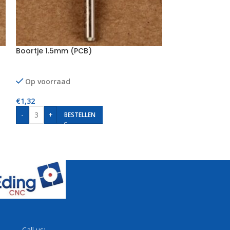
Boortje 1.5mm (PCB)
Boortje 1.6mm 
Op voorraad
Op voorraad
€
1,32
€
1,32
-
+
-
+
BESTELLEN
BE
Call us: