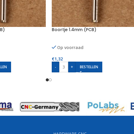
B)
Boortje 1.4mm (PCB)
Op voorraad
€
1,32
-
+
LLEN
BESTELLEN
HARDWARE-CNC