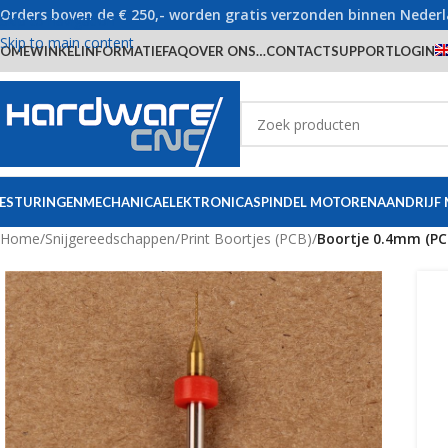
Orders boven de € 250,- worden gratis verzonden binnen Neder
Skip to navigation
Skip to main content
OME
WINKEL
INFORMATIE
FAQ
OVER ONS…
CONTACT
SUPPORT
LOGIN
ESTURINGEN
MECHANICA
ELEKTRONICA
SPINDEL MOTOREN
AANDRIJF
Home
/
Snijgereedschappen
/
Print Boortjes (PCB)
/
Boortje 0.4mm (PC