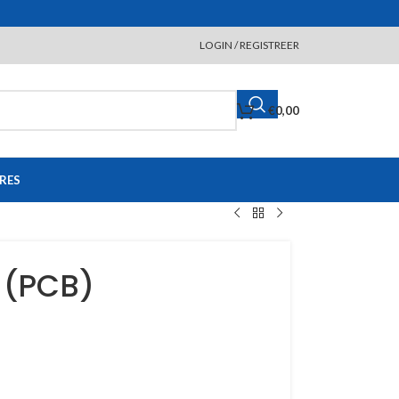
LOGIN / REGISTREER
€
0,00
RES
 (PCB)