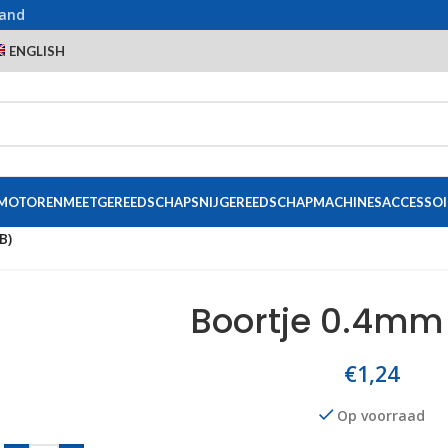
land
ENGLISH
 MOTOREN
MEETGEREEDSCHAP
SNIJGEREEDSCHAP
MACHINES
ACCESSOI
B)
Boortje 0.4mm
€
1,24
Op voorraad