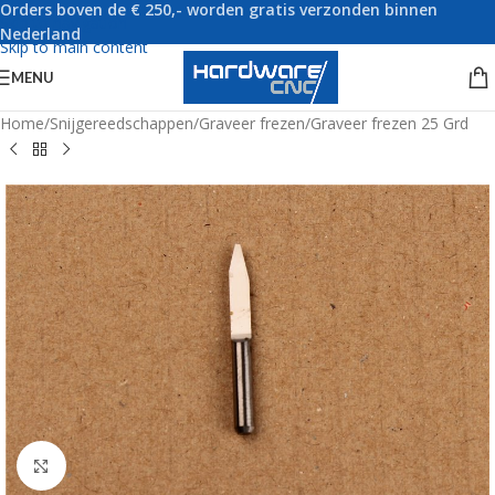
Orders boven de € 250,- worden gratis verzonden binnen
Skip to navigation
Nederland
Skip to main content
MENU
Home
/
Snijgereedschappen
/
Graveer frezen
/
Graveer frezen 25 Grd
Click to enlarge