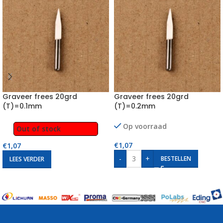
Graveer frees 20grd
Graveer frees 20grd
(T)=0.1mm
(T)=0.2mm
Op voorraad
Out of stock
€
1,07
€
1,07
-
+
BESTELLEN
LEES VERDER