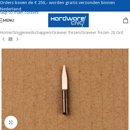
Orders boven de € 250,- worden gratis verzonden binnen
Skip to navigation
Nederland
Skip to main content
MENU
Home
/
Snijgereedschappen
/
Graveer frezen
/
Graveer frezen 20 Grd
Click to enlarge