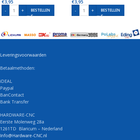
€
3,95
€
3,95
-
+
-
+
BESTELLEN
BESTELLEN
Leveringsvoorwaarden
Betaalmethoden:
iDEAL
Paypal
BanContact
Bank Transfer
HARDWARE-CNC
Eerste Molenweg 28a
1261TD Blaricum – Nederland
Info@Hardware-CNC.nl