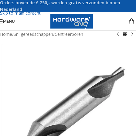
Orders boven de € 250,- worden gratis verzonden binnen
Skip to navigation
Nederland
Skip to main content
MENU
Home
/
Snijgereedschappen
/
Centreerboren