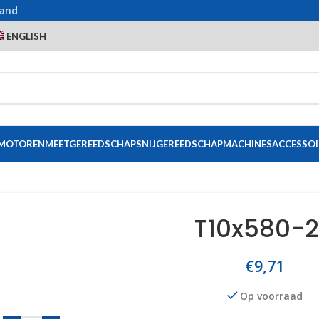
land
ENGLISH
 MOTOREN
MEETGEREEDSCHAP
SNIJGEREEDSCHAP
MACHINES
ACCESSOI
T10x580-
€
9,71
Op voorraad