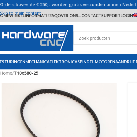
Orders boven de € 250,- worden gratis verzonden binnen Neder
Skip to navigation
Skip to main content
OME
WINKEL
INFORMATIE
FAQ
OVER ONS…
CONTACT
SUPPORT
LOGIN
ESTURINGEN
MECHANICA
ELEKTRONICA
SPINDEL MOTOREN
AANDRIJF
Home
/
T10x580-25