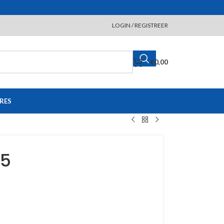
LOGIN / REGISTREER
€
0,00
RES
25