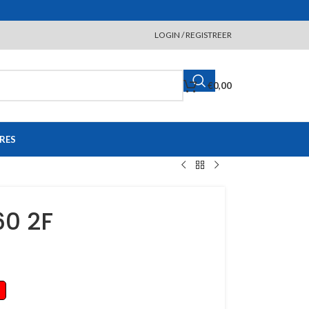
LOGIN / REGISTREER
€
0,00
RES
60 2F