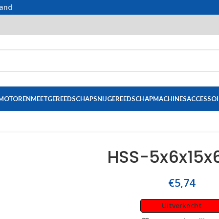
land
 MOTOREN
MEETGEREEDSCHAP
SNIJGEREEDSCHAP
MACHINES
ACCESSOI
HSS-5x6x15x
€
5,74
Uitverkocht