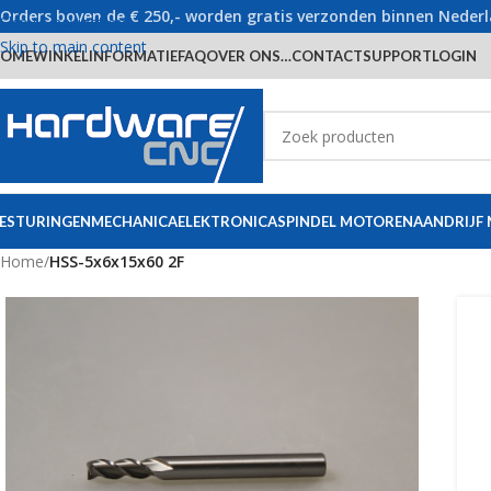
Orders boven de € 250,- worden gratis verzonden binnen Neder
Skip to navigation
Skip to main content
OME
WINKEL
INFORMATIE
FAQ
OVER ONS…
CONTACT
SUPPORT
LOGIN
ESTURINGEN
MECHANICA
ELEKTRONICA
SPINDEL MOTOREN
AANDRIJF
Home
/
HSS-5x6x15x60 2F