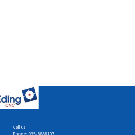
Call us:
Phone: 035-8888107