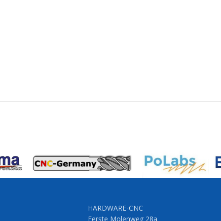
HARDWARE-CNC
Eerste Molenweg 28a