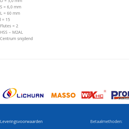
D = 5,0 mm
S = 6,0 mm
L = 60 mm
l = 15
Flutes = 2
HSS – M2AL
Centrum snijdend
Leveringsvoorwaarden
Betaalmethoden: