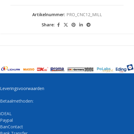
Artikelnummer:
PRO_CNC12_MILL
Share:
Leveringsvoorwaarden
Betaalmethoden:
iDEAL
Paypal
BanContact
Bank Transfer