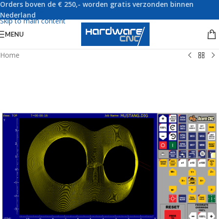
Orders boven de € 250,- worden gratis verzonden binnen
Skip to navigation
Nederland
Skip to main content
MENU
Home