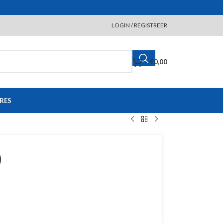
LOGIN / REGISTREER
€
0,00
RES
0