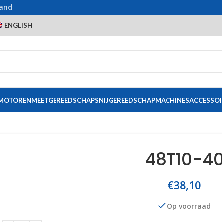
land
ENGLISH
 MOTOREN
MEETGEREEDSCHAP
SNIJGEREEDSCHAP
MACHINES
ACCESSOI
48T10-4
€
38,10
Op voorraad