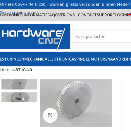
Orders boven de € 250,- worden gratis verzonden binnen Neder
Skip to navigation
Skip to main content
OME
WINKEL
INFORMATIE
FAQ
OVER ONS…
CONTACT
SUPPORT
LOGIN
ESTURINGEN
MECHANICA
ELEKTRONICA
SPINDEL MOTOREN
AANDRIJF
Home
/
48T10-40
Click to enlarge