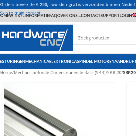
Orders boven de € 250,- worden gratis verzonden binnen Neder
Skip to navigation
Skip to main content
OME
WINKEL
INFORMATIE
FAQ
OVER ONS…
CONTACT
SUPPORT
LOGIN
ESTURINGEN
MECHANICA
ELEKTRONICA
SPINDEL MOTOREN
AANDRIJF
Home
/
Mechanica
/
Ronde Ondersteunende Rails (SBR)
/
SBR 20
/
SBR20