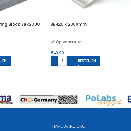
ring Block SBR20UU
SBR20 x 2000mm
Op voorraad
€
49,99
-
+
LLEN
BESTELLEN
HARDWARE-CNC