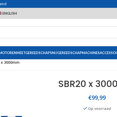
land
ENGLISH
 MOTOREN
MEETGEREEDSCHAP
SNIJGEREEDSCHAP
MACHINES
ACCESSOI
 x 3000mm
SBR20 x 30
€
99,99
Op voorraad