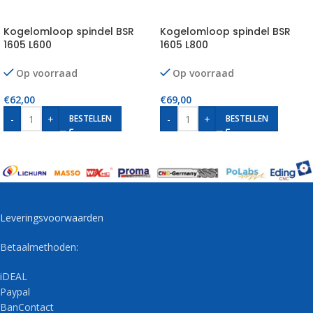
Kogelomloop spindel BSR
Kogelomloop spindel BSR
1605 L600
1605 L800
Op voorraad
Op voorraad
€
62,00
€
69,00
-
+
-
+
BESTELLEN
BESTELLEN
Leveringsvoorwaarden
Betaalmethoden:
iDEAL
Paypal
BanContact