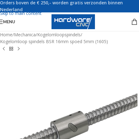
Orders boven de € 250,- worden gratis verzonden binnen
Skip to navigation
Nederland
Skip to main content
MENU
Home
/
Mechanica
/
Kogelomloopspindels
/
Kogelomloop spindels BSR 16mm spoed 5mm (1605)