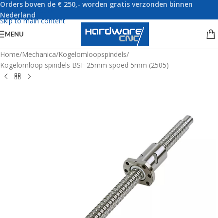
Orders boven de € 250,- worden gratis verzonden binnen
Skip to navigation
Nederland
Skip to main content
MENU
Home
/
Mechanica
/
Kogelomloopspindels
/
Kogelomloop spindels BSF 25mm spoed 5mm (2505)