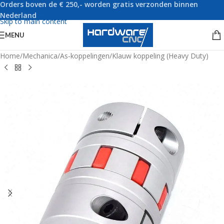
Orders boven de € 250,- worden gratis verzonden binnen
Skip to navigation
Nederland
Skip to main content
MENU
Home
/
Mechanica
/
As-koppelingen
/
Klauw koppeling (Heavy Duty)