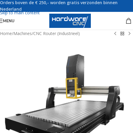
Orders boven de € 250,- worden gratis verzonden binnen
Skip to navigation
Nederland
Skip to main content
MENU
Home
/
Machines
/
CNC Router (Industrieel)