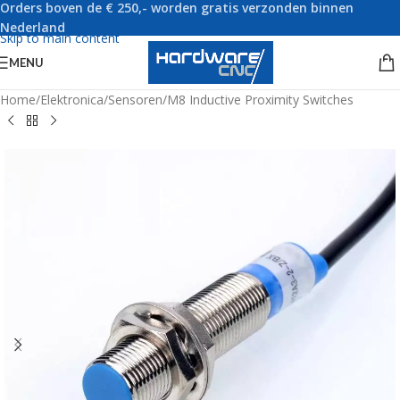
Orders boven de € 250,- worden gratis verzonden binnen
Skip to navigation
Nederland
Skip to main content
MENU
Home
/
Elektronica
/
Sensoren
/
M8 Inductive Proximity Switches