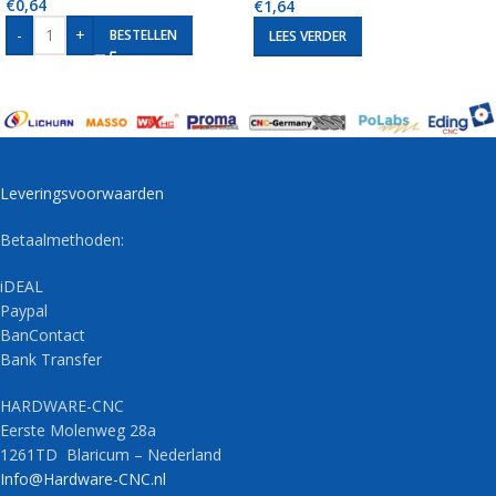
€
0,64
€
1,64
-
+
BESTELLEN
LEES VERDER
Leveringsvoorwaarden
Betaalmethoden:
iDEAL
Paypal
BanContact
Bank Transfer
HARDWARE-CNC
Eerste Molenweg 28a
1261TD Blaricum – Nederland
Info@Hardware-CNC.nl