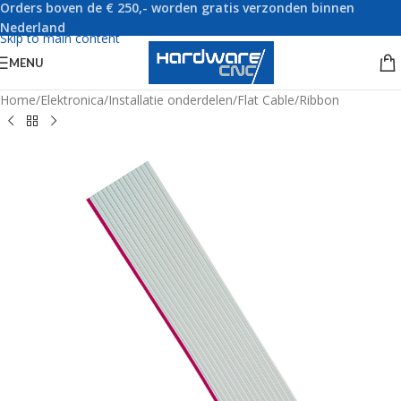
Orders boven de € 250,- worden gratis verzonden binnen
Skip to navigation
Nederland
Skip to main content
MENU
Home
/
Elektronica
/
Installatie onderdelen
/
Flat Cable/Ribbon