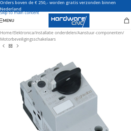
Orders boven de € 250,- worden gratis verzonden binnen
Skip to navigation
Nederland
Skip to main content
MENU
Home
/
Elektronica
/
Installatie onderdelen
/
Aanstuur-componenten
/
Motorbeveiligingsschakelaars