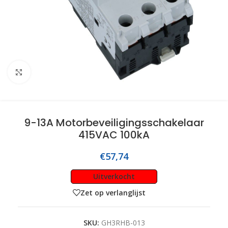
Click to enlarge
9-13A Motorbeveiligingsschakelaar
415VAC 100kA
€
57,74
Uitverkocht
Zet op verlanglijst
SKU:
GH3RHB-013