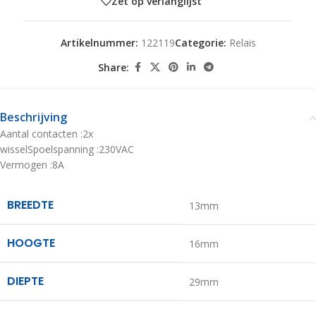
Zet op verlanglijst
Artikelnummer:
122119
Categorie:
Relais
Share:
Beschrijving
Aantal contacten :2x
wisselSpoelspanning :230VAC
Vermogen :8A
BREEDTE
13mm
HOOGTE
16mm
DIEPTE
29mm