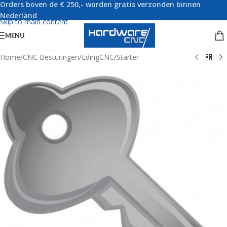
Orders boven de € 250,- worden gratis verzonden binnen
Skip to navigation
Nederland
Skip to main content
MENU
Home
/
CNC Besturingen
/
EdingCNC
/
Starter