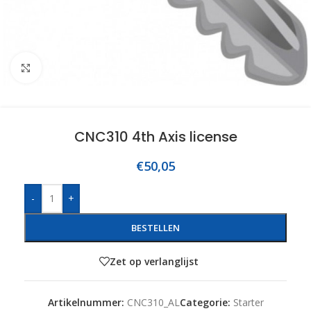
Click to enlarge
CNC310 4th Axis license
€
50,05
-
+
BESTELLEN
Zet op verlanglijst
Artikelnummer:
CNC310_AL
Categorie:
Starter