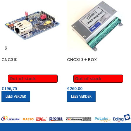
CNC310
CNC310 + BOX
Out of stock
Out of stock
€
196,75
€
260,00
LEES VERDER
LEES VERDER