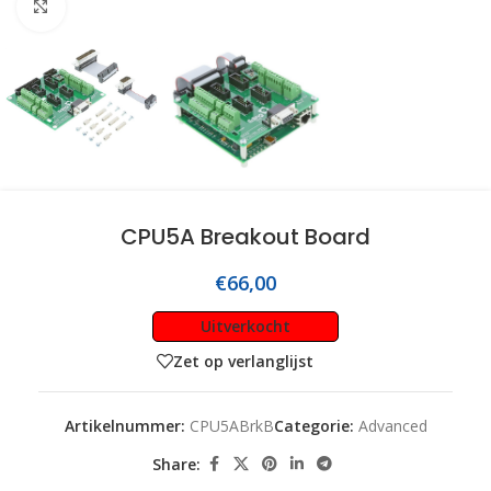
Click to enlarge
CPU5A Breakout Board
€
66,00
Uitverkocht
Zet op verlanglijst
Artikelnummer:
CPU5ABrkB
Categorie:
Advanced
Share: