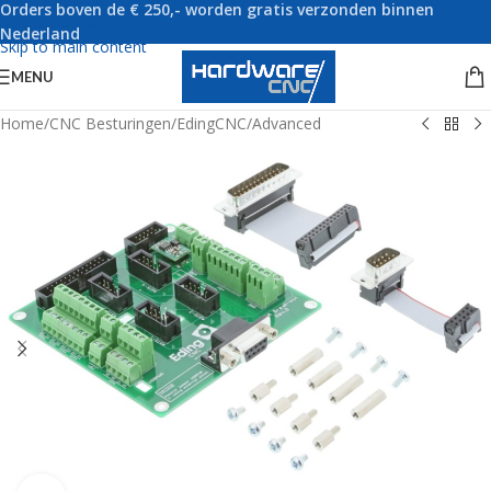
Orders boven de € 250,- worden gratis verzonden binnen
Skip to navigation
Nederland
Skip to main content
MENU
Home
/
CNC Besturingen
/
EdingCNC
/
Advanced