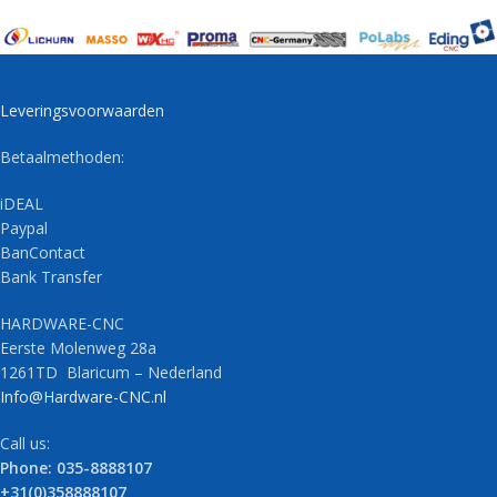
Leveringsvoorwaarden
Betaalmethoden:
iDEAL
Paypal
BanContact
Bank Transfer
HARDWARE-CNC
Eerste Molenweg 28a
1261TD Blaricum – Nederland
Info@Hardware-CNC.nl
Call us:
Phone: 035-8888107
+31(0)358888107