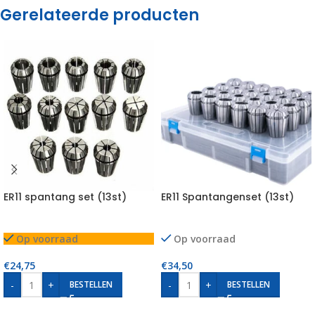
Gerelateerde producten
ER11 spantang set (13st)
ER11 Spantangenset (13st)
Op voorraad
Op voorraad
€
24,75
€
34,50
-
+
-
+
BESTELLEN
BESTELLEN