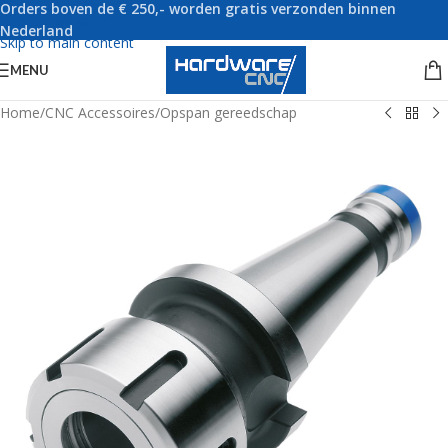
Orders boven de € 250,- worden gratis verzonden binnen
Skip to navigation
Nederland
Skip to main content
MENU
Home
/
CNC Accessoires
/
Opspan gereedschap