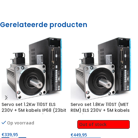
Gerelateerde producten
Servo set 1.2Kw 110ST ELS
Servo set 1.8Kw 110ST (MET
230V + 5M kabels IP68 (23bit
REM) ELS 230V + 5M kabels
absolute encoder)
IP68 (23bit absolute
encoder)
Op voorraad
Out of stock
€
339,95
€
449,95