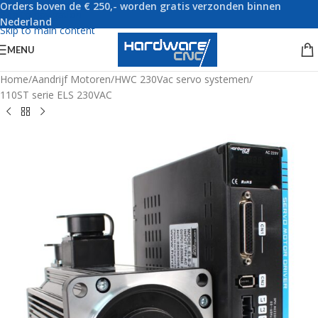
Orders boven de € 250,- worden gratis verzonden binnen
Skip to navigation
Nederland
Skip to main content
MENU
Home
/
Aandrijf Motoren
/
HWC 230Vac servo systemen
/
110ST serie ELS 230VAC