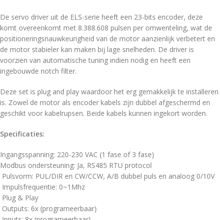
De servo driver uit de ELS-serie heeft een 23-bits encoder, deze
komt overeenkomt met 8.388.608 pulsen per omwenteling, wat de
positioneringsnauwkeurigheid van de motor aanzienlijk verbetert en
de motor stabieler kan maken bij lage snelheden. De driver is
voorzien van automatische tuning indien nodig en heeft een
ingebouwde notch filter.
Deze set is plug and play waardoor het erg gemakkelijk te installeren
is. Zowel de motor als encoder kabels zijn dubbel afgeschermd en
geschikt voor kabelrupsen. Beide kabels kunnen ingekort worden.
Specificaties:
Ingangsspanning: 220-230 VAC (1 fase of 3 fase)
Modbus ondersteuning: Ja, RS485 RTU protocol
Pulsvorm: PUL/DIR en CW/CCW, A/B dubbel puls en analoog 0/10V
Impulsfrequentie: 0~1Mhz
Plug & Play
Outputs: 6x (programeerbaar)
Inputs: 8x (programeerbaar)