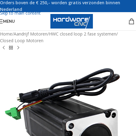
Orders boven de € 250,- worden gratis verzonden binnen
Skip to navigation
Nederland
Skip to main content
MENU
Home
/
Aandrijf Motoren
/
HWC closed loop 2 fase systemen
/
Closed Loop Motoren