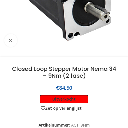
Click to enlarge
Closed Loop Stepper Motor Nema 34
– 9Nm (2 fase)
€
84,50
Uitverkocht
Zet op verlanglijst
Artikelnummer:
ACT_9Nm