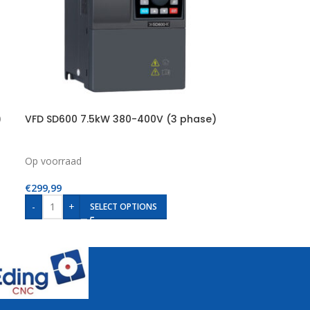
)
VFD SD600 7.5kW 380-400V (3 phase)
Op voorraad
€
299,99
-
+
SELECT OPTIONS