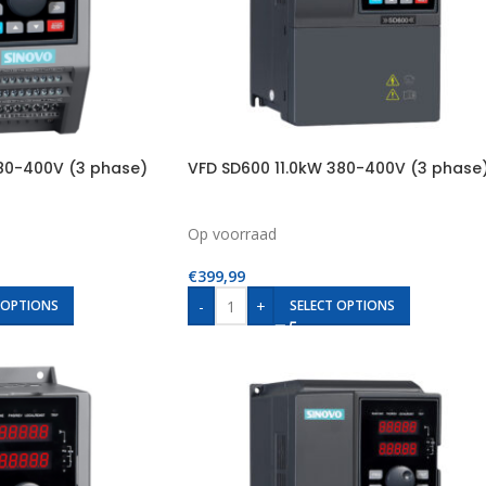
80-400V (3 phase)
VFD SD600 11.0kW 380-400V (3 phase
Op voorraad
€
399,99
-
+
 OPTIONS
SELECT OPTIONS