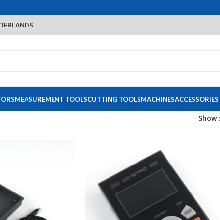
DERLANDS
TORS
MEASUREMENT TOOLS
CUTTING TOOLS
MACHINES
ACCESSORIES
Show