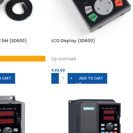
2.5M (SD600)
LCD Display (SD600)
Op voorraad
€
49,99
-
+
O CART
ADD TO CART