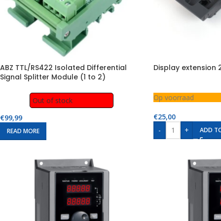
ABZ TTL/RS422 Isolated Differential
Display extension 
Signal Splitter Module (1 to 2)
Op voorraad
Out of stock
€
25,00
€
99,99
-
+
ADD T
READ MORE