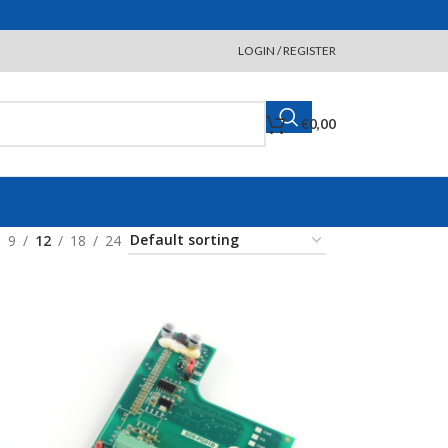
LOGIN / REGISTER
€
0,00
9
12
18
24