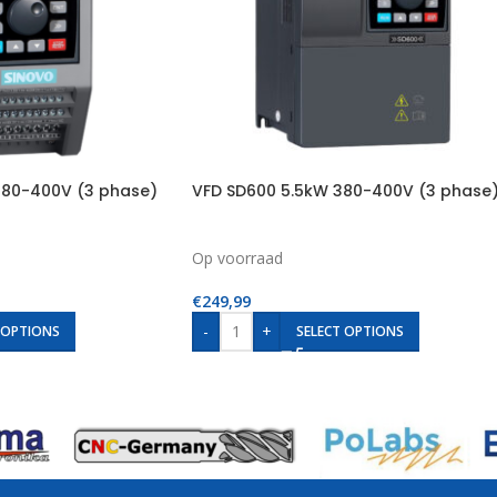
380-400V (3 phase)
VFD SD600 5.5kW 380-400V (3 phase
Op voorraad
€
249,99
-
+
 OPTIONS
SELECT OPTIONS