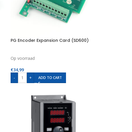
PG Encoder Expansion Card (SD600)
Op voorraad
€
34,99
-
+
ADD TO CART