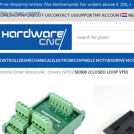
Free shipping within The Netherlands for orders above € 250,-!
Skip to navigation
Skip to main content
OME
SHOP
INFO
ABOUT US
CONTACT US
SUPPORT
MY ACCOUNT
NE
ONTROLLERS
MECHANICAL
ELEKTRONICS
SPINDLE MOTORS
DRIVE MO
Home
/
Drive Motors
/
AC Drivers (VFD)
/
SD600 (CLOSED LOOP VFD)