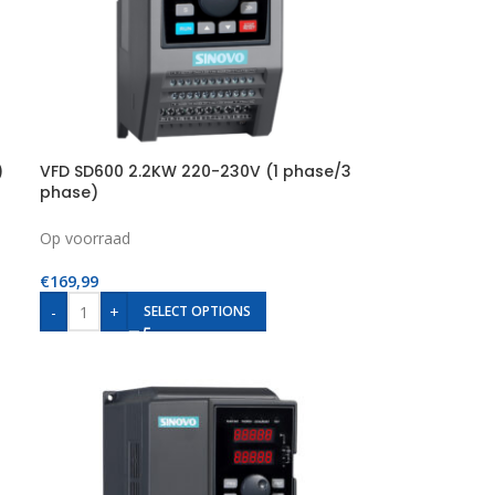
)
VFD SD600 2.2KW 220-230V (1 phase/3
phase)
Op voorraad
€
169,99
-
+
SELECT OPTIONS