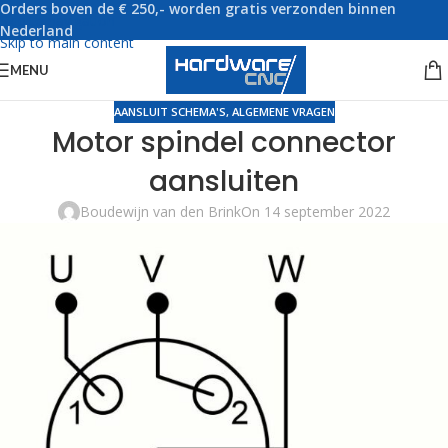
Orders boven de € 250,- worden gratis verzonden binnen
Skip to navigation
Nederland
Skip to main content
MENU
AANSLUIT SCHEMA'S
,
ALGEMENE VRAGEN
Motor spindel connector
aansluiten
Boudewijn van den Brink
On 14 september 2022