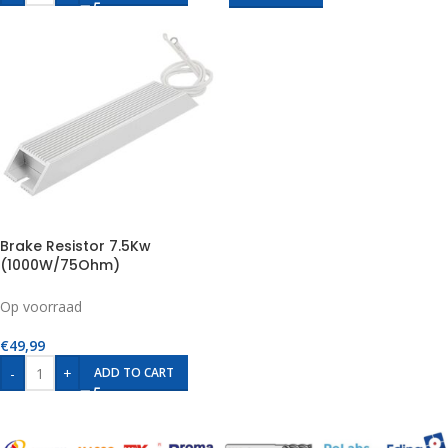
Brake Resistor 7.5Kw
(1000W/75Ohm)
Op voorraad
€
49,99
-
+
ADD TO CART