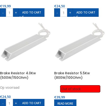
€
19,99
€
24,50
-
+
-
+
ADD TO CART
ADD TO CART
Brake Resistor 4.0Kw
Brake Resistor 5.5Kw
(500W/150Ohm)
(800W/100Ohm)
Op voorraad
Out of stock
€
24,50
€
39,99
-
+
ADD TO CART
READ MORE