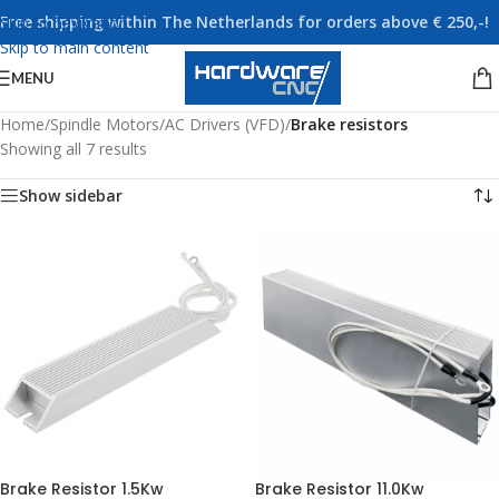
Free shipping within The Netherlands for orders above € 250,-!
Skip to navigation
Skip to main content
MENU
Home
/
Spindle Motors
/
AC Drivers (VFD)
/
Brake resistors
Showing all 7 results
Show sidebar
Brake Resistor 1.5Kw
Brake Resistor 11.0Kw