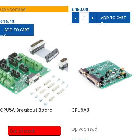
Op voorraad
€
480,00
-
+
ADD TO CART
€
16,49
ADD TO CART
CPU5A Breakout Board
CPU5A3
Op voorraad
Out of stock