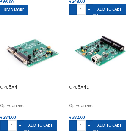
€
248,00
€
66,00
-
+
ADD TO CART
READ MORE
CPU5A4
CPU5A4E
Op voorraad
Op voorraad
€
284,00
€
382,00
-
+
-
+
ADD TO CART
ADD TO CART