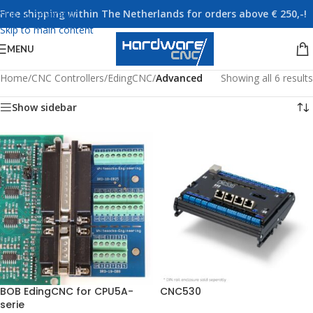
Free shipping within The Netherlands for orders above € 250,-!
Skip to navigation
Skip to main content
MENU
Home
/
CNC Controllers
/
EdingCNC
/
Advanced
Showing all 6 results
Show sidebar
BOB EdingCNC for CPU5A-
CNC530
serie